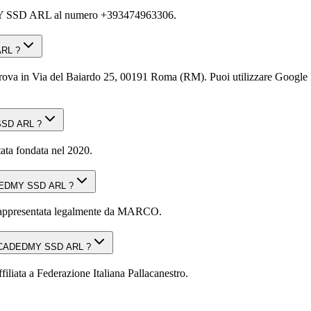
SD ARL al numero +393474963306.
RL ?
l Baiardo 25, 00191 Roma (RM). Puoi utilizzare Google Maps o u
SSD ARL ?
ondata nel 2020.
ADEDMY SSD ARL ?
sentata legalmente da MARCO.
L ACADEDMY SSD ARL ?
 Federazione Italiana Pallacanestro.