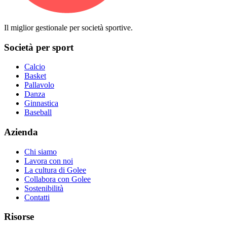
Il miglior gestionale per società sportive.
Società per sport
Calcio
Basket
Pallavolo
Danza
Ginnastica
Baseball
Azienda
Chi siamo
Lavora con noi
La cultura di Golee
Collabora con Golee
Sostenibilità
Contatti
Risorse