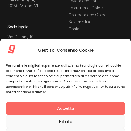
Lavora con noi
20159 Milano MI
La cultura di Golee
Collabora con Golee
Sostenibilità
Sede legale
Contatti
Via Cusani, 10
20121 Milano MI
Gestisci Consenso Cookie
Risorse
Guida utente
Per fornire le migliori esperienze, utilizziamo tecnologie come i cookie
Blog
Privacy Policy
per memorizzare e/o accedere alle informazioni del dispositivo. Il
Guide
Data Processing Agreement
consenso a queste tecnologie ci permetterà di elaborare dati come il
comportamento di navigazione o ID unici su questo sito. Non
Modulistica
Termini e condizioni di
acconsentire o ritirare il consenso può influire negativamente su alcune
servizio
Webinar
caratteristiche e funzioni.
Informativa Sito
Ebook
Informativa Privacy Recruiting
Centro assistenza
Accetta
Cookie Policy
Misure di sicurezza
Rifiuta