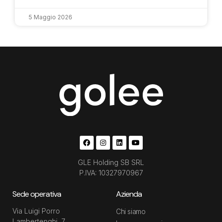
5 Maggio 2026
GLE Holding SB SRL
P.IVA: 10327970967
Sede operativa
Azienda
Via Luigi Porro
Chi siamo
Lambertenghi, 7