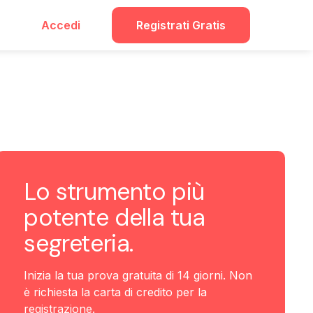
Accedi
Registrati Gratis
Lo strumento più
potente della tua
segreteria.
Inizia la tua prova gratuita di 14 giorni. Non
è richiesta la carta di credito per la
registrazione.