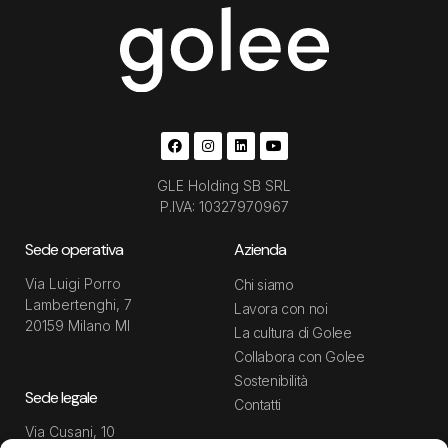
GLE Holding SB SRL
P.IVA: 10327970967
Sede operativa
Azienda
Via Luigi Porro
Chi siamo
Lambertenghi, 7
Lavora con noi
20159 Milano MI
La cultura di Golee
Collabora con Golee
Sostenibilità
Sede legale
Contatti
Via Cusani, 10