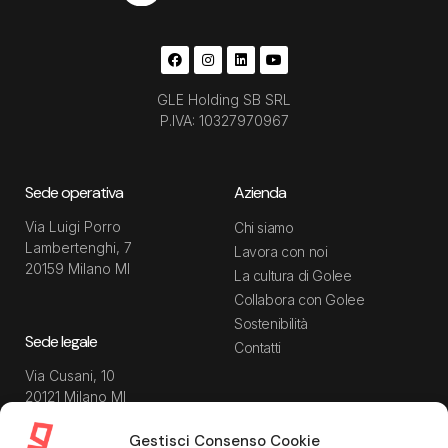
GLE Holding SB SRL
P.IVA: 10327970967
Sede operativa
Azienda
Via Luigi Porro
Chi siamo
Lambertenghi, 7
Lavora con noi
20159 Milano MI
La cultura di Golee
Collabora con Golee
Sostenibilità
Sede legale
Contatti
Via Cusani, 10
20121 Milano MI
Gestisci Consenso Cookie