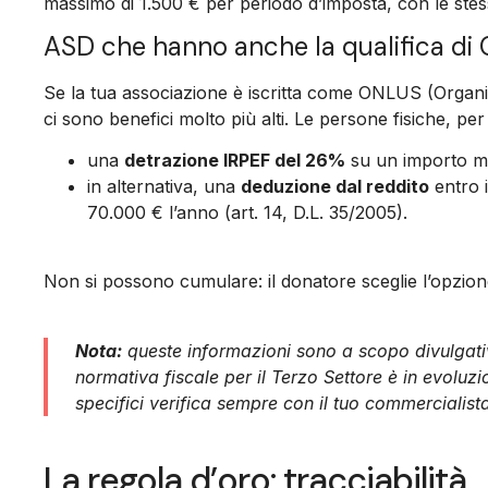
massimo di 1.500 € per periodo d’imposta, con le stesse
ASD che hanno anche la qualifica di
Se la tua associazione è iscritta come ONLUS (Organiz
ci sono benefici molto più alti. Le persone fisiche, pe
una
detrazione IRPEF del 26%
su un importo mas
in alternativa, una
deduzione dal reddito
entro 
70.000 € l’anno (art. 14, D.L. 35/2005).
Non si possono cumulare: il donatore sceglie l’opzion
Nota:
queste informazioni sono a scopo divulgativo
normativa fiscale per il Terzo Settore è in evoluz
specifici verifica sempre con il tuo commercialist
La regola d’oro: tracciabilità