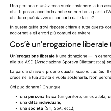
Una persona o un’azienda vuole sostenere la tua ass
chiedi: posso accettarla anche se non ho la partita I
chi dona può davvero scaricarla dalle tasse?
In questa guida trovi risposte chiare a tutte queste dom
aggiornati e gli errori più comuni da evitare.
Cos’è un’erogazione liberale 
Un’
erogazione liberale
è una donazione — in denaro, 
alla tua ASD (Associazione Sportiva Dilettantistica)
se
La parola chiave è proprio questa:
nulla in cambio
. I
crede nella tua attività e vuole sostenerla. Non perché s
Chi può donare? Chiunque:
una
persona fisica
(un genitore, un ex atleta, u
una
ditta individuale
;
una
società
(Srl, SpA, ecc.);