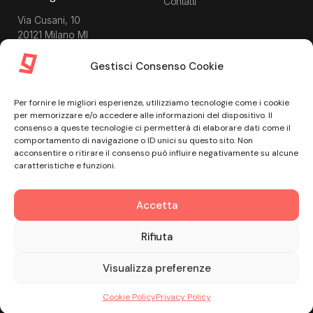
Contatti
Via Cusani, 10
20121 Milano MI
Gestisci Consenso Cookie
Risorse
Guida utente
Per fornire le migliori esperienze, utilizziamo tecnologie come i cookie
Blog
Privacy Policy
per memorizzare e/o accedere alle informazioni del dispositivo. Il
Guide
Data Processing Agreement
consenso a queste tecnologie ci permetterà di elaborare dati come il
comportamento di navigazione o ID unici su questo sito. Non
Modulistica
Termini e condizioni di
acconsentire o ritirare il consenso può influire negativamente su alcune
servizio
Webinar
caratteristiche e funzioni.
Informativa Sito
Ebook
Informativa Privacy Recruiting
Centro assistenza
Accetta
Cookie Policy
Misure di sicurezza
Rifiuta
© Golee 2026
Visualizza preferenze
Cambiamo lo sport.
Insieme
.
Cookie Policy
Privacy Policy