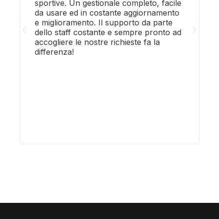
sportive. Un gestionale completo, facile
D
da usare ed in costante aggiornamento
d
e miglioramento. Il supporto da parte
s
dello staff costante e sempre pronto ad
c
accogliere le nostre richieste fa la
n
differenza!
s
e
s
q
s
s