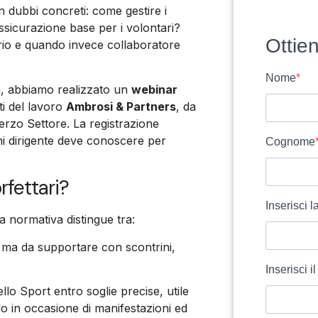
n dubbi concreti: come gestire i
assicurazione base per i volontari?
Ottien
io e quando invece collaboratore
Nome
mi, abbiamo realizzato un
webinar
ti del lavoro
Ambrosi & Partners
, da
Terzo Settore. La registrazione
gni dirigente deve conoscere per
Cognome
rfettari?
Inserisci l
La normativa distingue tra:
to ma da supportare con scontrini,
Inserisci 
ello Sport entro soglie precise, utile
o in occasione di manifestazioni ed