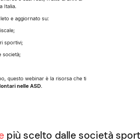
Italia.
eto e aggiornato su:
iscale;
i sportivi;
e società;
po, questo webinar è la risorsa che ti
lontari nelle ASD
.
e
più scelto dalle società sportiv