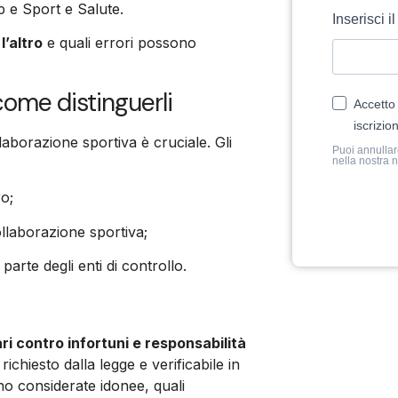
p e Sport e Salute.
Inserisci i
l’altro
e quali errori possono
 come distinguerli
Accetto 
iscrizio
llaborazione sportiva è cruciale. Gli
Puoi annullare
nella nostra n
ro;
llaborazione sportiva;
parte degli enti di controllo.
ri contro infortuni e responsabilità
ichiesto dalla legge e verificabile in
ono considerate idonee, quali