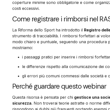
coperture minime sono obbligatorie e come organizz
costi eccessivi.
Come registrare i rimborsi nel RA
La Riforma dello Sport ha introdotto il
Registro dell
strumento di tracciabilità. I rimborsi forfettari ai vo
modo chiaro e puntuale, seguendo una procedura pr
mostriamo:
i passaggi pratici per inserire i rimborsi forfetta
le differenze rispetto alla comunicazione dei co
gli errori più comuni commessi dalle società e c
Perché guardare questo webinar
Questa risorsa è pensata per chi
gestisce una socie
sicurezza
. Non troverai teorie astratte o norme diffici
rispondono ai dubbi più frequenti portando esempi conc