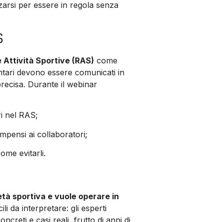
arsi per essere in regola senza
S
e Attività Sportive (RAS)
come
lontari devono essere comunicati in
ecisa. Durante il webinar
ri nel RAS;
mpensi ai collaboratori;
ome evitarli.
tà sportiva e vuole operare in
li da interpretare: gli esperti
reti e casi reali, frutto di anni di