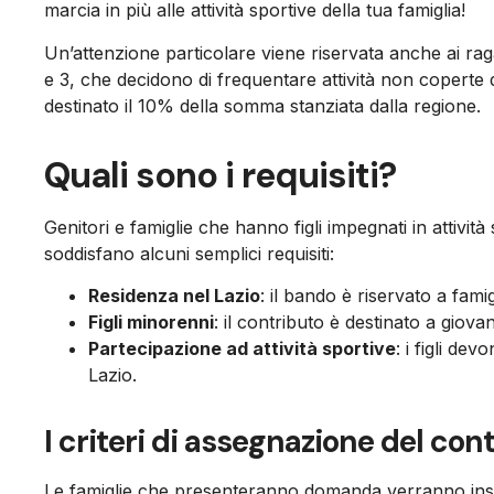
marcia in più alle attività sportive della tua famiglia!
Un’attenzione particolare viene riservata anche ai ra
e 3, che decidono di frequentare attività non coperte d
destinato il 10% della somma stanziata dalla regione.
Quali sono i requisiti?
Genitori e famiglie che hanno figli impegnati in attivit
soddisfano alcuni semplici requisiti:
Residenza nel Lazio
: il bando è riservato a famig
Figli minorenni
: il contributo è destinato a giovan
Partecipazione ad attività sportive
: i figli de
Lazio.
I criteri di assegnazione del con
Le famiglie che presenteranno domanda verranno inser