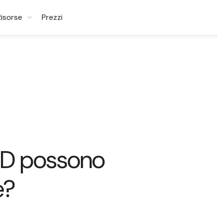
Risorse
Prezzi
ASD possono
e?