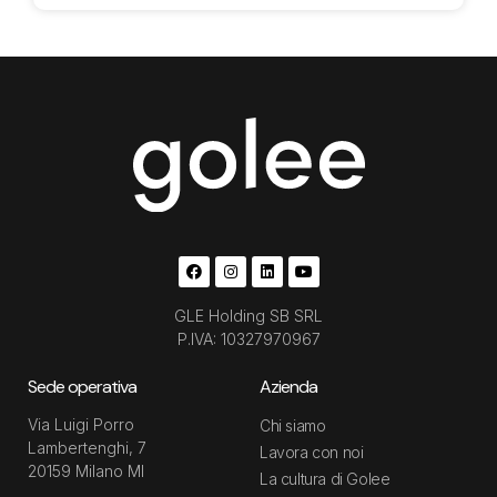
GLE Holding SB SRL
P.IVA: 10327970967
Sede operativa
Azienda
Via Luigi Porro
Chi siamo
Lambertenghi, 7
Lavora con noi
20159 Milano MI
La cultura di Golee