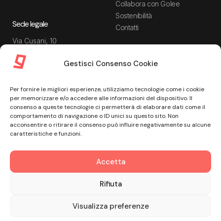
Collabora con Golee
Sostenibilità
Sede legale
Contatti
Via Cusani, 10
20121 Milano MI
Gestisci Consenso Cookie
Risorse
Guida utente
Per fornire le migliori esperienze, utilizziamo tecnologie come i cookie
Blog
Privacy Policy
per memorizzare e/o accedere alle informazioni del dispositivo. Il
Guide
Data Processing Agreement
consenso a queste tecnologie ci permetterà di elaborare dati come il
comportamento di navigazione o ID unici su questo sito. Non
Modulistica
Termini e condizioni di
acconsentire o ritirare il consenso può influire negativamente su alcune
servizio
Webinar
caratteristiche e funzioni.
Informativa Sito
Ebook
Informativa Privacy Recruiting
Centro assistenza
Accetta
Cookie Policy
Misure di sicurezza
Rifiuta
© Golee 2026
Visualizza preferenze